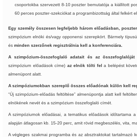
csoportokba szervezett 8-10 poszter bemutatója a kiállított po
60 perces poszter-szekciókat a programbizottság által felkért e
Egy személy összesen legfeljebb három előadásban, poszterb
szimpózium elnöki és/vagy opponensi szerepkört. Bármely típu
és
minden szerzőnek regisztrálnia kell a konferenciára.
A szimpózium-összefoglaló adatait és az összefoglalóját
szimpózium előadások címe)
az elnök tölti fel
a belépést követő
almenüpont alatt.
A szimpóziumokban szereplő összes előadónak külön kell regi
“Új szimpózium-előadás feltöltése” almenüpontja alatt kell feltölt
elnökének nevét és a szimpózium összefoglaló címét.
A szimpóziumok előadásai, a tematikus előadások időtartama a 
alapján átlagosan kb. 15-20 perc, amit rövid megbeszélés, vita, m
A végleges szakmai programba és az absztraktokat tartalmazó konf