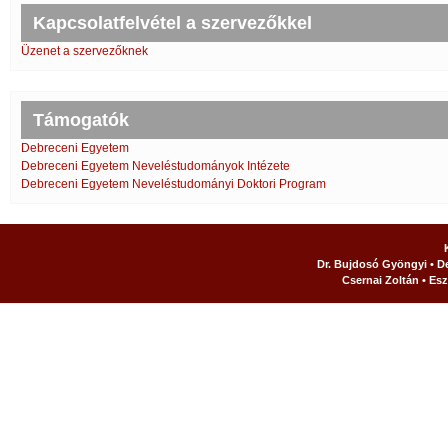
Kapcsolatfelvétel a szervezőkkel
Üzenet a szervezőknek
Támogatók
Debreceni Egyetem
Debreceni Egyetem Neveléstudományok Intézete
Debreceni Egyetem Neveléstudományi Doktori Program
Dr. Bujdosó Gyöngyi • D
Csernai Zoltán • Esz