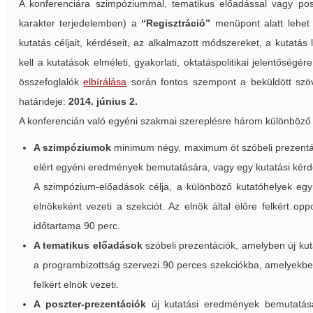
A konferenciára szimpóziummal, tematikus előadással vagy posz
karakter terjedelemben) a
“Regisztráció”
menüpont alatt lehet f
kutatás céljait, kérdéseit, az alkalmazott módszereket, a kutatá
kell a kutatások elméleti, gyakorlati, oktatáspolitikai jelentőségé
összefoglalók
elbírálása
során fontos szempont a beküldött szöve
határideje:
2014. június 2.
A konferencián való egyéni szakmai szereplésre három különböző 
A szimpóziumok
minimum négy, maximum öt szóbeli prezentác
elért egyéni eredmények bemutatására, vagy egy kutatási kér
A szimpózium-előadások célja, a különböző kutatóhelyek eg
elnökeként vezeti a szekciót. Az elnök által előre felkért 
időtartama 90 perc.
A tematikus előadások
szóbeli prezentációk, amelyben új k
a programbizottság szervezi 90 perces szekciókba, amelyekben
felkért elnök vezeti.
A poszter-prezentációk
új kutatási eredmények bemutatásán