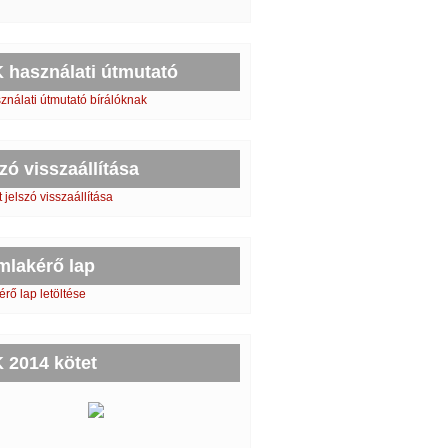
 használati útmutató
nálati útmutató bírálóknak
zó visszaállítása
tt jelszó visszaállítása
mlakérő lap
rő lap letöltése
 2014 kötet