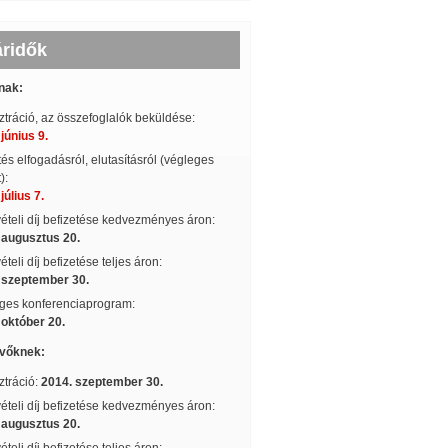
áridők
nak:
ztráció, az összefoglalók beküldése:
június 9.
tés elfogadásról, elutasításról (végleges
):
július 7.
ételi díj befizetése kedvezményes áron:
 augusztus 20.
teli díj befizetése teljes áron:
 szeptember 30.
ges konferenciaprogram:
 október 20.
vőknek:
ztráció:
2014. szeptember 30.
ételi díj befizetése kedvezményes áron:
 augusztus 20.