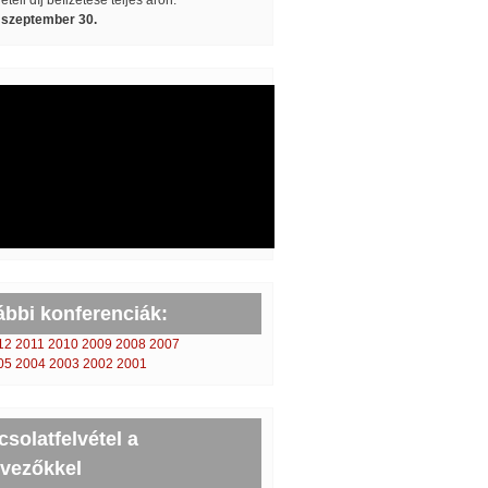
teli díj befizetése teljes áron:
 szeptember 30.
ábbi konferenciák:
12
2011
2010
2009
2008
2007
05
2004
2003
2002
2001
solatfelvétel a
rvezőkkel