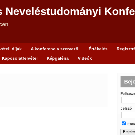
s Neveléstudományi Konfe
cen
ételi díjak
A konferencia szervezői
Értékelés
Regisztr
Kapcsolatfelvétel
Képgaléria
Videók
Bej
Felhasz
Jelszó
Emlé