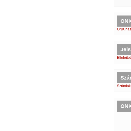
ONK
ONK hasz
Jels
Elfelejte
Szá
Számlaké
ONK