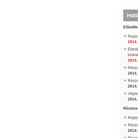
Hat
Előadók
Regis
2014. 
Értesí
bírálat
2014. 
Részv
2014.
Részvé
2014.
Végle
2014.
Résztve
Regis
Részv
2014.