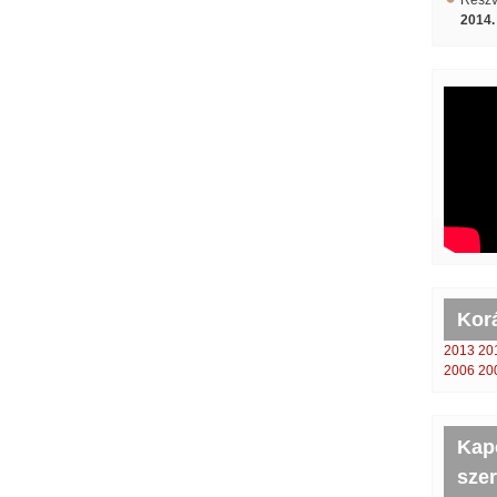
Részvé
2014.
Kor
2013
20
2006
20
Kapc
sze