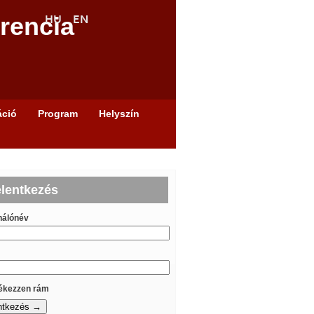
rencia
áció
Program
Helyszín
elentkezés
nálónév
kezzen rám