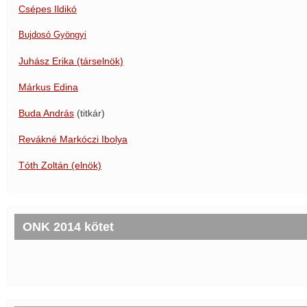
Csépes Ildikó
Bujdosó Gyöngyi
Juhász Erika (társelnök)
Márkus Edina
Buda András
(titkár)
Revákné Markóczi Ibolya
Tóth Zoltán (elnök)
ONK 2014 kötet