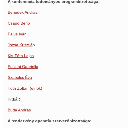
A konferencia tudományos programbizottsága:
Benedek András
Csapó Benő
Falus Iván
Józsa Krisztiá
n
Kis-Tóth Lajos
Pusztai Gabriella
Szabolcs Éva
Tóth Zoltán (elnök)
Titkár:
Buda András
A rendezvény operatív szervezőbizottsága: